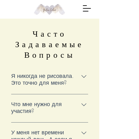
Часто
Задаваемые
Вопросы
Я никогда не рисовала.
Это точно для меня?
Да. Здесь не нужен опыт или
техника. Мы не рисуем
Что мне нужно для
участия?
«правильно» — мы выражаем
состояние. Я веду тебя шаг за
Небольшой холст или плотный
шагом, поэтому процесс
лист, акриловые краски
У меня нет времени
подходит даже тем, кто давно