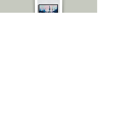
Emily C.
Amazing! I thought you sent me the
actual painting because the
quality is great! The amount of
details! Love it. From up close
really, to the naked eye. You would
swear it is an actual painting.