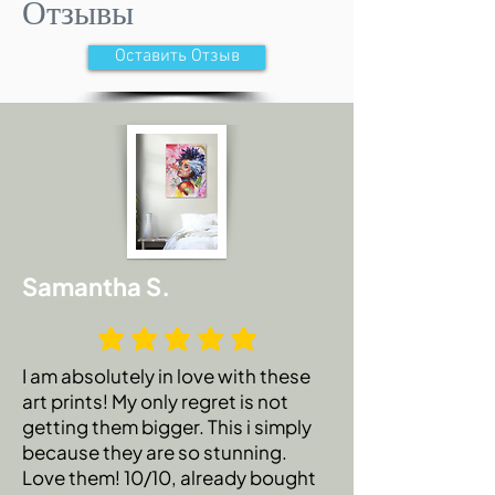
Отзывы
Если вы получили поврежденный
Оставить Отзыв
товар, свяжитесь со мной по адресу
yuliacohenart@gmail.com, и я буду рад
заменить ваш товар.
ПРИМЕЧАНИЕ: вы должны
отправить фотографию
поврежденного товара в течение 48
часов, чтобы иметь право на
Samantha S.
возврат.
Я не несу ответственности за
любые НДС, импортные сборы или
I am absolutely in love with these
другие пошлины, которые местные
art prints! My only regret is not
органы власти могут взимать с вас
getting them bigger. This i simply
при доставке.
because they are so stunning.
Love them! 10/10, already bought