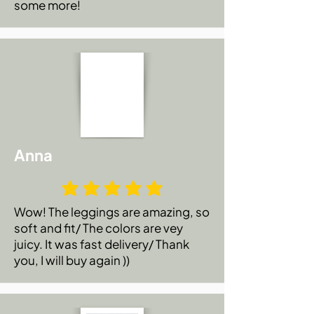
some more!
Anna
Wow! The leggings are amazing, so
soft and fit/ The colors are vey
juicy. It was fast delivery/ Thank
you, I will buy again ))