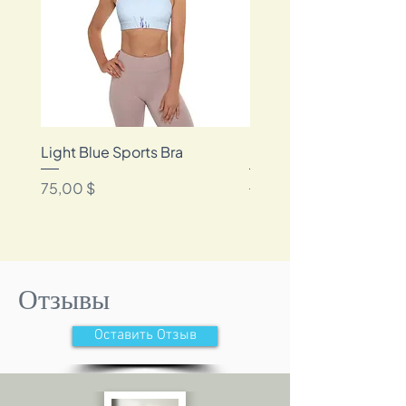
*Frame not included
Light Blue Sports Bra
Blue Floral Bikini
Цена
Обычная цена
75,00 $
85,00 $
Отзывы
Оставить Отзыв