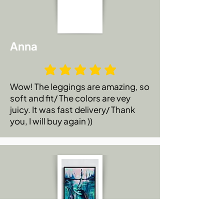
Anna
Wow! The leggings are amazing, so
soft and fit/ The colors are vey
juicy. It was fast delivery/ Thank
you, I will buy again ))