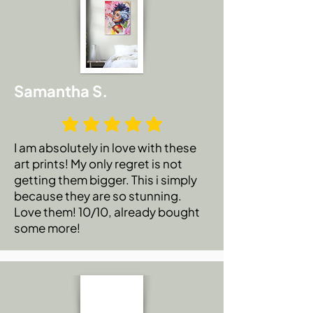
Samantha S.
I am absolutely in love with these
art prints! My only regret is not
getting them bigger. This i simply
because they are so stunning.
Love them! 10/10, already bought
some more!