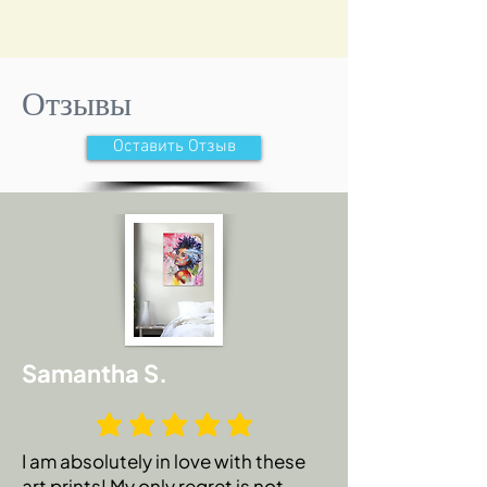
нее есть свой голос, свой характер,
свое мнение и бесконечные
возможности выбора. Она
красивая, красочная и волшебная!
Отзывы
Пожалуйста, подождите 2-4 недели,
Оставить Отзыв
пока работа будет подготовлена к
отправке. Это 100% стоит вашего
ожидания!
Высылаю картину с подписанным
сертификатом подлинности и
особой запиской от художника.
Samantha S.
I am absolutely in love with these
art prints! My only regret is not