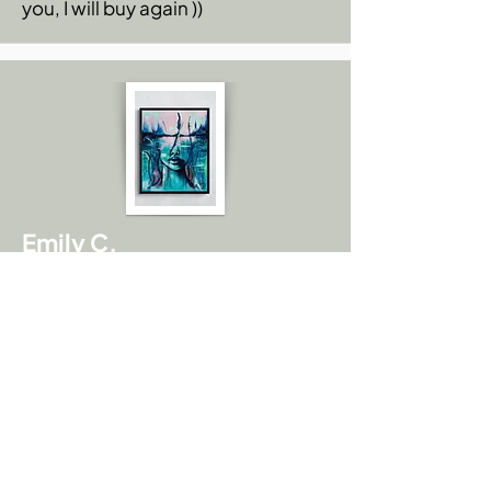
you, I will buy again ))
Emily C.
Amazing! I thought you sent me the
actual painting because the
quality is great! The amount of
details! Love it. From up close
really, to the naked eye. You would
swear it is an actual painting.