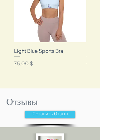
Light Blue Sports Bra
Blue Floral Bikini
Цена
Обычная цена
75,00 $
85,00 $
Отзывы
Оставить Отзыв