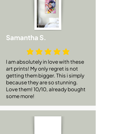
Samantha S.
I am absolutely in love with these
art prints! My only regret is not
getting them bigger. This i simply
because they are so stunning.
Love them! 10/10, already bought
some more!