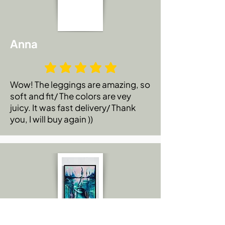
Anna
Wow! The leggings are amazing, so
soft and fit/ The colors are vey
juicy. It was fast delivery/ Thank
you, I will buy again ))