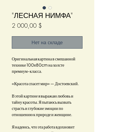
"ЛЕСНАЯ НИМФА"
Цена
2 000,00 $
Нет на складе
Оригинальная картина в смешанной
технике 100x80cm на холсте
премиум-класса.
«Красота спасет мир» — Достоевский.
В этой картине я выражаю любовь и
тайну красоты. Я пытаюсь вызвать
страсть и глубокие эмоции по
отношению к природе и женщине.
Я надеюсь, что эта работа вдохновит