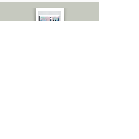
Emily C.
Amazing! I thought you sent me the
actual painting because the
quality is great! The amount of
details! Love it. From up close
really, to the naked eye. You would
swear it is an actual painting.