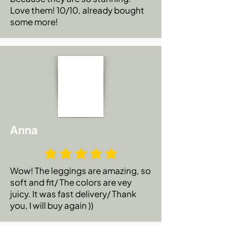
Love them! 10/10, already bought
some more!
Anna
Wow! The leggings are amazing, so
soft and fit/ The colors are vey
juicy. It was fast delivery/ Thank
you, I will buy again ))