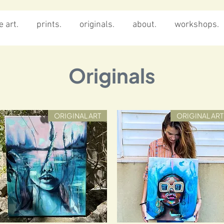
 art.
prints.
originals.
about.
workshops.
Originals
ORIGINAL ART
ORIGINAL ART