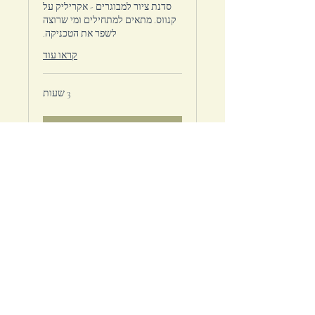
סדנת ציור למבוגרים - אקריליק על
קנווס. מתאים למתחילים ומי שרוצה
לשפר את הטכניקה.
קראו עוד
3 שעות
להרשמה
Terms
Contact Me
FAQ
Shipping Policy
Refund Policy